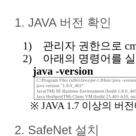
1. JAVA 버전 확인
1)
관리자 권한으로
c
2)
아래의 명령어를 
java -version
C:\Program Files (x86)\Java\jre-1.8\bin>java -versio
java version "1.8.0_401"
Java(TM) SE Runtime Environment (build 1.8.0_40
Java HotSpot(TM) Client VM (build 25.401-b10, mi
JAVA 1.7
이상의 버전
※
2. SafeNet 설치