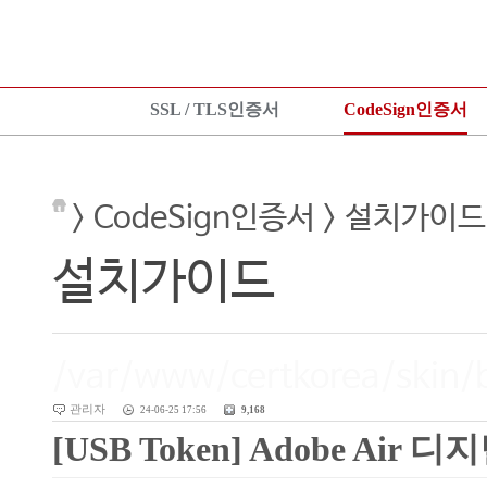
SSL / TLS인증서
CodeSign인증서
SSL 인증서란?
CodeSign인증서란?
KeyLo
상품보기
EV CodeSign인증서란?
상품안
> CodeSign인증서 > 설치가이드
상품신청
상품보기
상품신
설치가이드
상품신청
설치가
설치가이드
TEST 인증서 신청
설치가이드
/var/www/certkorea/skin/
관리자
24-06-25 17:56
9,168
[USB Token] Adobe Air 