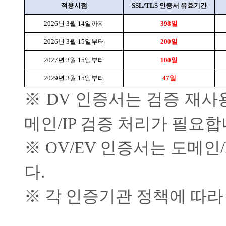
적용시점
SSL/TLS
인증서 유효기간
2026
년
3
월
14
일까지
398
일
2026
년
3
월
15
일부터
200
일
2027
년
3
월
15
일부터
100
일
2029
년
3
월
15
일부터
47
일
※
DV
인증서는 검증 재사
메인
/IP
검증 처리가 필요합
※
OV/EV
인증서는 도메인
다
.
※ 각 인증기관 정책에 따라