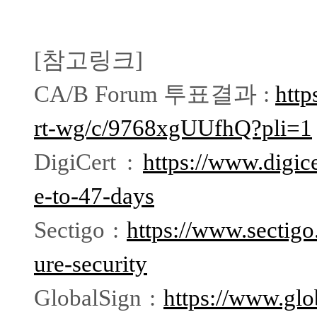
[
참고링크
]
CA/B Forum
투표결과
:
http
rt-wg/c/9768xgUUfhQ?pli=1
DigiCert :
https://www.digice
e-to-47-days
Sectigo :
https://www.sectigo.
ure-security
GlobalSign :
https://www.glo