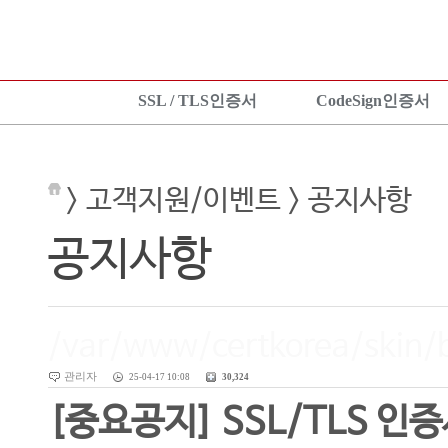
SSL / TLS인증서
CodeSign인증서
SSL 인증서란?
CodeSign인증서란?
KeyLo
상품보기
EV CodeSign인증서란?
상품안
> 고객지원/이벤트 > 공지사항
상품신청
상품보기
상품신
설치가이드
상품신청
설치가
공지사항
TEST 인증서 신청
설치가이드
/var/www/certkorea/skin/b
관리자
25-04-17 10:08
30,324
[중요공지] SSL/TLS 인