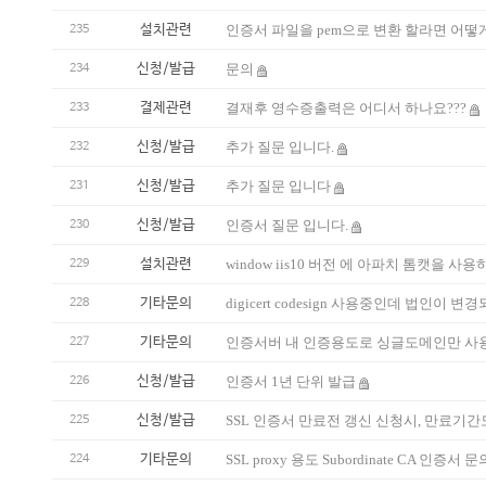
설치관련
인증서 파일을 pem으로 변환 할라면 어떻
235
신청/발급
문의
234
결제관련
결재후 영수증출력은 어디서 하나요???
233
신청/발급
추가 질문 입니다.
232
신청/발급
추가 질문 입니다
231
신청/발급
인증서 질문 입니다.
230
설치관련
window iis10 버전 에 아파치 톰캣을 사
229
기타문의
digicert codesign 사용중인데 법인이 
228
기타문의
인증서버 내 인증용도로 싱글도메인만 사용
227
신청/발급
인증서 1년 단위 발급
226
신청/발급
SSL 인증서 만료전 갱신 신청시, 만료기
225
기타문의
SSL proxy 용도 Subordinate CA 인증서 
224