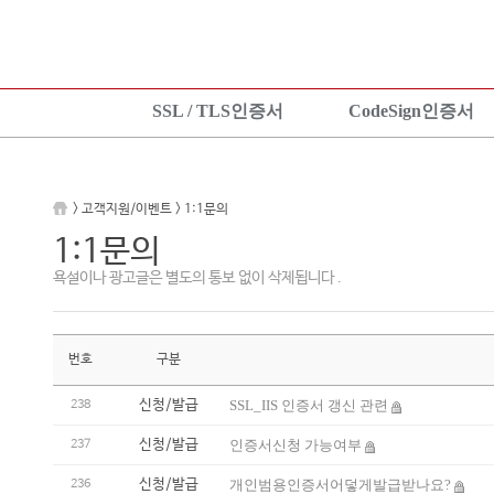
SSL / TLS인증서
CodeSign인증서
SSL 인증서란?
CodeSign인증서란?
KeyLo
상품보기
EV CodeSign인증서란?
상품안
> 고객지원/이벤트 > 1:1문의
상품신청
상품보기
상품신
1:1문의
설치가이드
상품신청
설치가
욕설이나 광고글은 별도의 통보 없이 삭제됩니다 .
TEST 인증서 신청
설치가이드
번호
구분
신청/발급
SSL_IIS 인증서 갱신 관련
238
신청/발급
인증서신청 가능여부
237
신청/발급
개인범용인증서어덯게발급받나요?
236