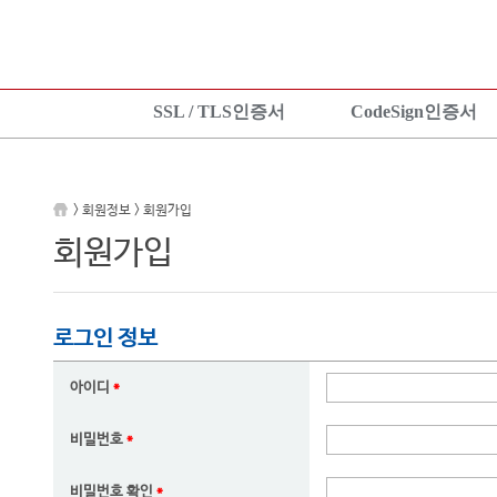
SSL / TLS인증서
CodeSign인증서
SSL 인증서란?
CodeSign인증서란?
KeyLo
상품보기
EV CodeSign인증서란?
상품안
> 회원정보 > 회원가입
상품신청
상품보기
상품신
회원가입
설치가이드
상품신청
설치가
TEST 인증서 신청
설치가이드
로그인 정보
아이디
*
비밀번호
*
비밀번호 확인
*