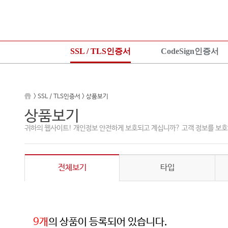
SSL / TLS인증서
CodeSign인증서
SSL 인증서란?
CodeSign인증서란?
KeyLo
상품보기
EV CodeSign인증서란?
상품안
> SSL / TLS인증서 > 상품보기
상품신청
상품보기
상품신
상품보기
설치가이드
상품신청
설치가
귀하의 웹사이트! 개인정보 안전하게 보호되고 계십니까? 고객 정보를 보호
TEST 인증서 신청
설치가이드
전체보기
타입
9개
의 상품이 등록되어 있습니다.