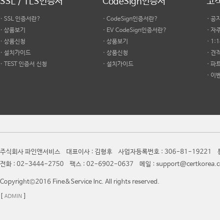
SSL / TLS인증서
CodeSign인증서
고
· SSL 인증서란?
· CodeSign인증서란?
· 공
· 상품보기
· EV CodeSign인증서란?
· 
· 상품신청
· 상품보기
· 1
· 설치가이드
· 상품신청
· 견
· TEST 인증서 신청
· 설치가이드
· 파
· 이
주식회사 파인앤서비스 대표이사 : 김형후 사업자등록번호 : 306-81-19221 통
전화 : 02-3444-2750 팩스 : 02-6902-0637 메일 : support@certkor
Copyright©2016 Fine&Service Inc. All rights reserved.
[
]
ADMIN