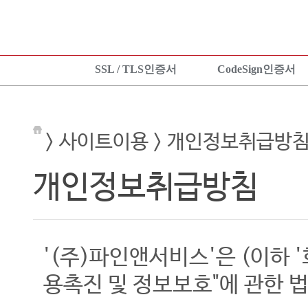
SSL / TLS인증서
CodeSign인증서
SSL 인증서란?
CodeSign인증서란?
KeyLo
상품보기
EV CodeSign인증서란?
상품안
> 사이트이용 > 개인정보취급방
상품신청
상품보기
상품신
설치가이드
상품신청
설치가
개인정보취급방침
TEST 인증서 신청
설치가이드
'(주)파인앤서비스'은 (이하 
용촉진 및 정보보호"에 관한 